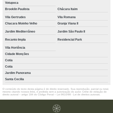
Votupoca
Brooklin Paulista
Chácara Itaim
Vila Gertrudes
Vila Romana
Chacara Moinho Velho
Granja Viana II
Jardim Mediterrâneo
Jardim São Paulo II
Recanto Impla
Residencial Park
Vila Hortência
Cidade Monções
Cotia
Cotia
Jardim Panorama
Santa Cecilia
O conteúdo do texto desta página é de direito reservado. Sua reprodução, parcial ou total,
mesmo citando nossos links, é proibida sem a autorização do autor. Crime de violação de
direito autoral – artigo 184 do Código Penal –
Lei 9610/98 - Lei de direitos autorais
.