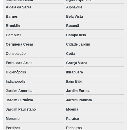
Jardim da Glória
Água Espraiada
Aldeia da Serra
Alphaville
Barueri
Bela Vista
Brooklin
Butantã
Cambuci
Campo belo
Cerqueira César
Cidade Jardim
Consolação
Cotia
Embu das Artes
Granja Viana
Higienópolis
Ibirapuera
Indianópolis
Itaim Bibi
Jardim América
Jardim Europa
Jardim Luzitânia
Jardim Paulista
Jardim Paulistano
Moema
Morumbi
Paraíso
Perdizes
Pinheiros