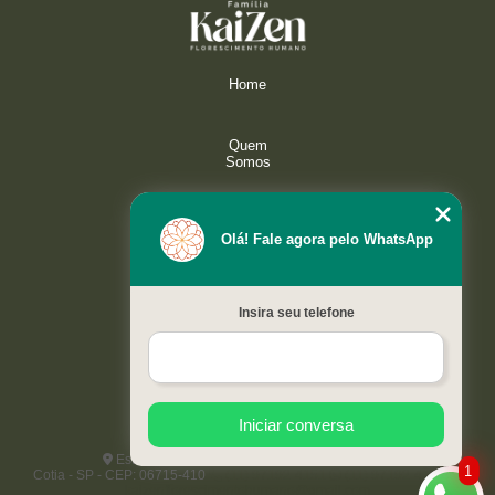
Home
Quem
Somos
Serviços
Olá! Fale agora pelo WhatsApp
Galeria
Insira seu telefone
Contato
Mapa do
site
Iniciar conversa
Estrada do Capuava, 4421 - Paisagem Renoir
1
Cotia - SP - CEP: 06715-410
(11) 97192-4151
(11) 97192-4151
kaizenflorescimentohumano@gmail.com