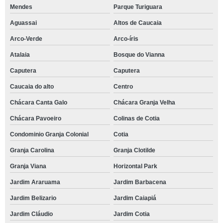
Mendes
Parque Turiguara
Aguassai
Altos de Caucaia
Arco-Verde
Arco-íris
Atalaia
Bosque do Vianna
Caputera
Caputera
Caucaia do alto
Centro
Chácara Canta Galo
Chácara Granja Velha
Chácara Pavoeiro
Colinas de Cotia
Condominio Granja Colonial
Cotia
Granja Carolina
Granja Clotilde
Granja Viana
Horizontal Park
Jardim Araruama
Jardim Barbacena
Jardim Belizario
Jardim Caiapiá
Jardim Cláudio
Jardim Cotia