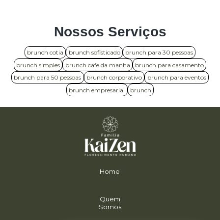
Nossos Serviços
brunch cotia
brunch sofisticado
brunch para 30 pessoas
brunch simples
brunch cafe da manha
brunch para casamento
brunch para 50 pessoas
brunch corporativo
brunch para eventos
brunch empresarial
brunch
Home
Quem
Somos