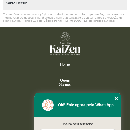
Santa Cecilia
O conteúdo do texto desta página é de direito reservado. Sua reprodução, parcial ou total,
mesmo citando nossos links, é proibida sem a autorização do autor. Crime de violação de
direito autoral – artigo 184 do Código Penal –
Lei 9610/98 - Lei de direitos autorais
.
Home
Quem
Somos
Serviços
Olá! Fale agora pelo WhatsApp
Galeria
Insira seu telefone