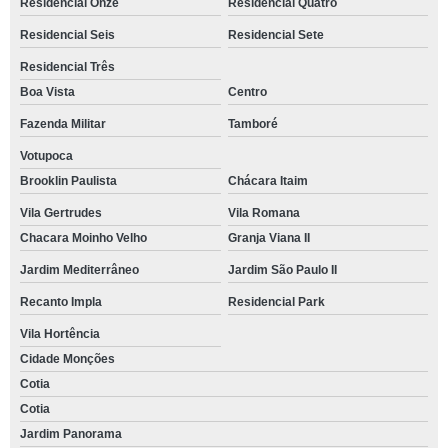
Residencial Onze
Residencial Quatro
Residencial Seis
Residencial Sete
Residencial Três
Boa Vista
Centro
Fazenda Militar
Tamboré
Votupoca
Brooklin Paulista
Chácara Itaim
Vila Gertrudes
Vila Romana
Chacara Moinho Velho
Granja Viana II
Jardim Mediterrâneo
Jardim São Paulo II
Recanto Impla
Residencial Park
Vila Hortência
Cidade Monções
Cotia
Cotia
Jardim Panorama