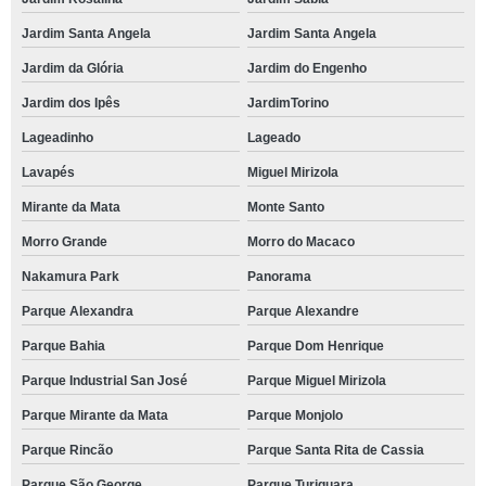
Jardim Santa Angela
Jardim Santa Angela
Jardim da Glória
Jardim do Engenho
Jardim dos Ipês
JardimTorino
Lageadinho
Lageado
Lavapés
Miguel Mirizola
Mirante da Mata
Monte Santo
Morro Grande
Morro do Macaco
Nakamura Park
Panorama
Parque Alexandra
Parque Alexandre
Parque Bahia
Parque Dom Henrique
Parque Industrial San José
Parque Miguel Mirizola
Parque Mirante da Mata
Parque Monjolo
Parque Rincão
Parque Santa Rita de Cassia
Parque São George
Parque Turiguara