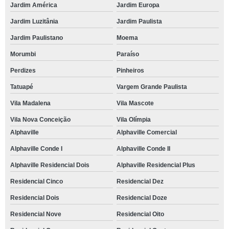
Jardim América
Jardim Europa
Jardim Luzitânia
Jardim Paulista
Jardim Paulistano
Moema
Morumbi
Paraíso
Perdizes
Pinheiros
Tatuapé
Vargem Grande Paulista
Vila Madalena
Vila Mascote
Vila Nova Conceição
Vila Olímpia
Alphaville
Alphaville Comercial
Alphaville Conde I
Alphaville Conde II
Alphaville Residencial Dois
Alphaville Residencial Plus
Residencial Cinco
Residencial Dez
Residencial Dois
Residencial Doze
Residencial Nove
Residencial Oito