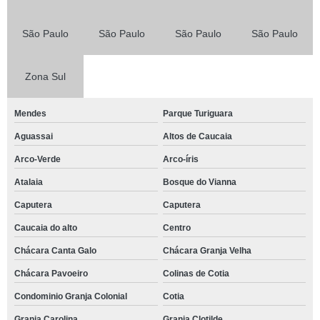
São Paulo
São Paulo
São Paulo
São Paulo
Zona Sul
Mendes
Parque Turiguara
Aguassai
Altos de Caucaia
Arco-Verde
Arco-íris
Atalaia
Bosque do Vianna
Caputera
Caputera
Caucaia do alto
Centro
Chácara Canta Galo
Chácara Granja Velha
Chácara Pavoeiro
Colinas de Cotia
Condominio Granja Colonial
Cotia
Granja Carolina
Granja Clotilde