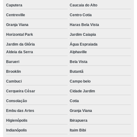
Caputera
Caucaia do Alto
Centreville
Centro Cotia
Granja Viana
Haras Bela Vista
Horizontal Park
Jardim Caiapia
Jardim da Glória
Água Espraiada
Aldeia da Serra
Alphaville
Barueri
Bela Vista
Brooklin
Butantã
Cambuci
Campo belo
Cerqueira César
Cidade Jardim
Consolação
Cotia
Embu das Artes
Granja Viana
Higienópolis
Ibirapuera
Indianópolis
Itaim Bibi