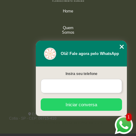
Home
Quem
Somos
Serviços
Olá! Fale agora pelo WhatsApp
Galeria
Insira seu telefone
Contato
Mapa do
site
Iniciar conversa
Estrada do Capuava, 4421 - Paisagem Renoir
1
Cotia - SP - CEP: 06715-410
(11) 97192-4151
(11) 97192-4151
kaizenflorescimentohumano@gmail.com