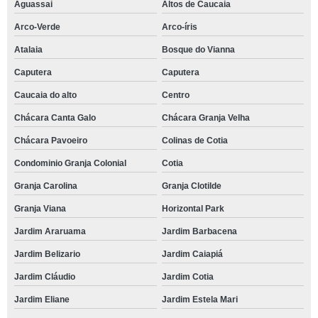
Aguassai
Altos de Caucaia
Arco-Verde
Arco-íris
Atalaia
Bosque do Vianna
Caputera
Caputera
Caucaia do alto
Centro
Chácara Canta Galo
Chácara Granja Velha
Chácara Pavoeiro
Colinas de Cotia
Condominio Granja Colonial
Cotia
Granja Carolina
Granja Clotilde
Granja Viana
Horizontal Park
Jardim Araruama
Jardim Barbacena
Jardim Belizario
Jardim Caiapiá
Jardim Cláudio
Jardim Cotia
Jardim Eliane
Jardim Estela Mari