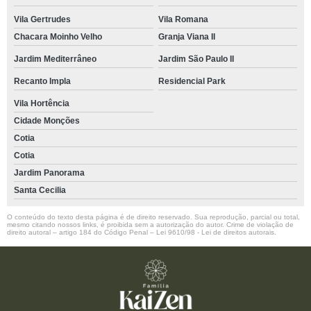
Vila Gertrudes
Vila Romana
Chacara Moinho Velho
Granja Viana II
Jardim Mediterrâneo
Jardim São Paulo II
Recanto Impla
Residencial Park
Vila Hortência
Cidade Monções
Cotia
Cotia
Jardim Panorama
Santa Cecilia
O conteúdo do texto desta página é de direito reservado. Sua reprodução, parcial ou total,
mesmo citando nossos links, é proibida sem a autorização do autor. Crime de violação de
direito autoral – artigo 184 do Código Penal –
Lei 9610/98 - Lei de direitos autorais
.