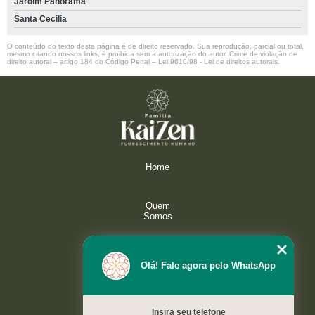
Jardim Panorama
Santa Cecilia
O conteúdo do texto desta página é de direito reservado. Sua reprodução, parcial ou total,
mesmo citando nossos links, é proibida sem a autorização do autor. Crime de violação de
direito autoral – artigo 184 do Código Penal –
Lei 9610/98 - Lei de direitos autorais
.
Home
Quem
Somos
Serviços
Olá! Fale agora pelo WhatsApp
Galeria
Insira seu telefone