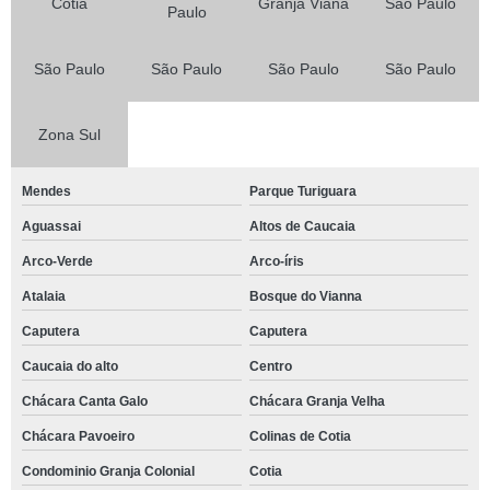
Cotia
Granja Viana
São Paulo
Paulo
São Paulo
São Paulo
São Paulo
São Paulo
Zona Sul
Mendes
Parque Turiguara
Aguassai
Altos de Caucaia
Arco-Verde
Arco-íris
Atalaia
Bosque do Vianna
Caputera
Caputera
Caucaia do alto
Centro
Chácara Canta Galo
Chácara Granja Velha
Chácara Pavoeiro
Colinas de Cotia
Condominio Granja Colonial
Cotia