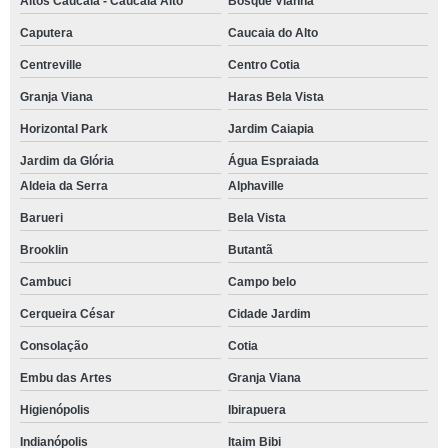
Altos Caucaia - Caucaia Alto
Bosque Vianna
Caputera
Caucaia do Alto
Centreville
Centro Cotia
Granja Viana
Haras Bela Vista
Horizontal Park
Jardim Caiapia
Jardim da Glória
Água Espraiada
Aldeia da Serra
Alphaville
Barueri
Bela Vista
Brooklin
Butantã
Cambuci
Campo belo
Cerqueira César
Cidade Jardim
Consolação
Cotia
Embu das Artes
Granja Viana
Higienópolis
Ibirapuera
Indianópolis
Itaim Bibi