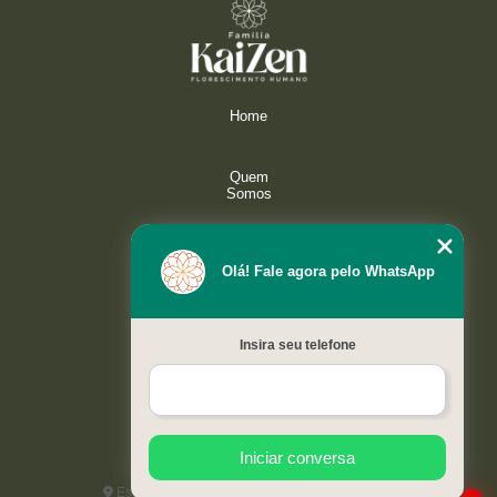
Home
Quem
Somos
Serviços
Olá! Fale agora pelo WhatsApp
Galeria
Insira seu telefone
Contato
Mapa do
site
Iniciar conversa
Estrada do Capuava, 4421 - Paisagem Renoir