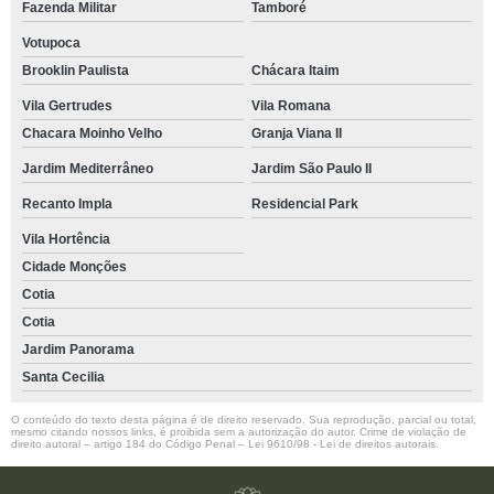
Fazenda Militar
Tamboré
Votupoca
Brooklin Paulista
Chácara Itaim
Vila Gertrudes
Vila Romana
Chacara Moinho Velho
Granja Viana II
Jardim Mediterrâneo
Jardim São Paulo II
Recanto Impla
Residencial Park
Vila Hortência
Cidade Monções
Cotia
Cotia
Jardim Panorama
Santa Cecilia
O conteúdo do texto desta página é de direito reservado. Sua reprodução, parcial ou total,
mesmo citando nossos links, é proibida sem a autorização do autor. Crime de violação de
direito autoral – artigo 184 do Código Penal –
Lei 9610/98 - Lei de direitos autorais
.