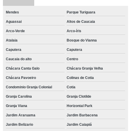
Mendes
Parque Turiguara
Aguassai
Altos de Caucaia
Arco-Verde
Arco-íris
Atalaia
Bosque do Vianna
Caputera
Caputera
Caucaia do alto
Centro
Chácara Canta Galo
Chácara Granja Velha
Chácara Pavoeiro
Colinas de Cotia
Condominio Granja Colonial
Cotia
Granja Carolina
Granja Clotilde
Granja Viana
Horizontal Park
Jardim Araruama
Jardim Barbacena
Jardim Belizario
Jardim Caiapiá