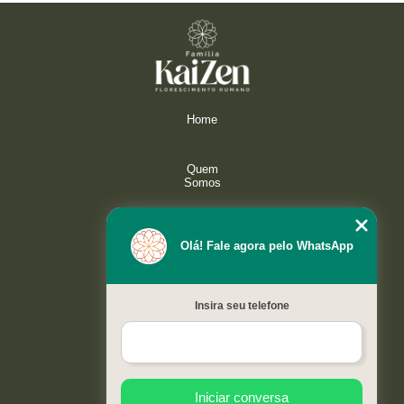
Home
Quem
Somos
Serviços
Olá! Fale agora pelo WhatsApp
Galeria
Insira seu telefone
Contato
Mapa do
site
Iniciar conversa