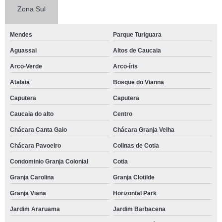
Zona Sul
Mendes
Parque Turiguara
Aguassai
Altos de Caucaia
Arco-Verde
Arco-íris
Atalaia
Bosque do Vianna
Caputera
Caputera
Caucaia do alto
Centro
Chácara Canta Galo
Chácara Granja Velha
Chácara Pavoeiro
Colinas de Cotia
Condominio Granja Colonial
Cotia
Granja Carolina
Granja Clotilde
Granja Viana
Horizontal Park
Jardim Araruama
Jardim Barbacena