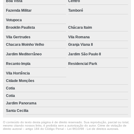
Boa Vista
Centro
Fazenda Militar
Tamboré
Votupoca
Brooklin Paulista
Chácara Itaim
Vila Gertrudes
Vila Romana
Chacara Moinho Velho
Granja Viana II
Jardim Mediterrâneo
Jardim São Paulo II
Recanto Impla
Residencial Park
Vila Hortência
Cidade Monções
Cotia
Cotia
Jardim Panorama
Santa Cecilia
O conteúdo do texto desta página é de direito reservado. Sua reprodução, parcial ou total,
mesmo citando nossos links, é proibida sem a autorização do autor. Crime de violação de
direito autoral – artigo 184 do Código Penal –
Lei 9610/98 - Lei de direitos autorais
.