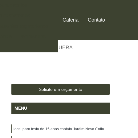
 para eventos
ra casamentos
Galeria
Contato
aurantes vegetarianos
ariais
Workshops
CAL PARA FESTA IBIRAPUERA
Solicite um orçamento
MENU
local para festa de 15 anos contato Jardim Nova Cotia