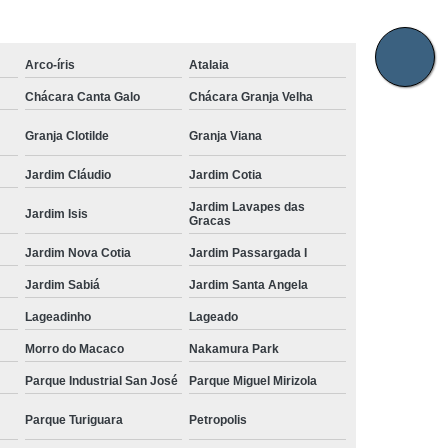
Arco-íris
Atalaia
Chácara Canta Galo
Chácara Granja Velha
Granja Clotilde
Granja Viana
Jardim Cláudio
Jardim Cotia
Jardim Lavapes das
Jardim Isis
Gracas
Jardim Nova Cotia
Jardim Passargada I
Jardim Sabiá
Jardim Santa Angela
Lageadinho
Lageado
Morro do Macaco
Nakamura Park
Parque Industrial San José
Parque Miguel Mirizola
Parque Turiguara
Petropolis