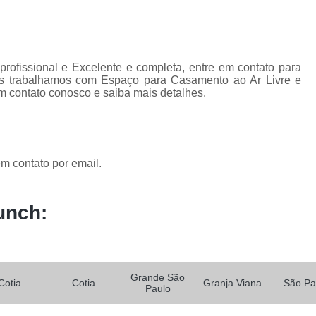
rofissional e Excelente e completa, entre em contato para
nós trabalhamos com Espaço para Casamento ao Ar Livre e
m contato conosco e saiba mais detalhes.
m contato por email.
unch:
Grande São
Cotia
Cotia
Granja Viana
São Pa
Paulo