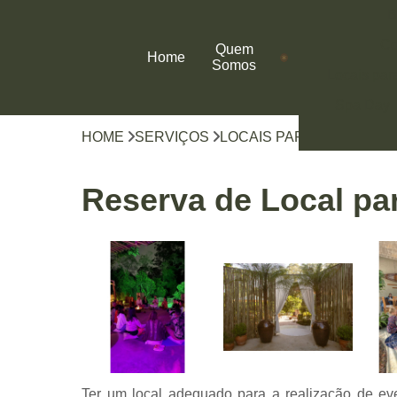
B
Co
Quem
Home
Somos
Locais par
Spa Day
HOME
SERVIÇOS
LOCAIS PARA EVENTOS
Reserva de Local par
Ter um local adequado para a realização de eve