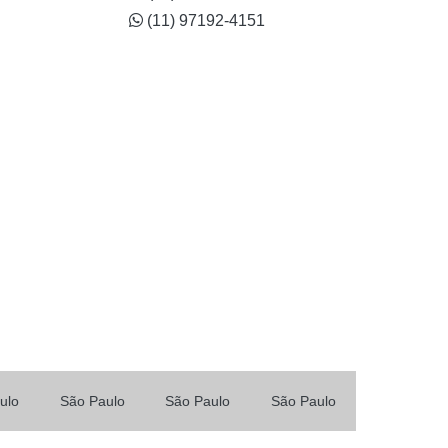
(11) 97192-4151
ulo
São Paulo
São Paulo
São Paulo