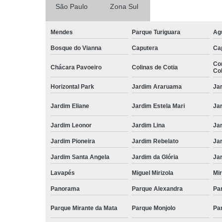
São Paulo
Zona Sul
Mendes
Parque Turiguara
Ag
Bosque do Vianna
Caputera
Ca
Co
Chácara Pavoeiro
Colinas de Cotia
Col
Horizontal Park
Jardim Araruama
Ja
Jardim Eliane
Jardim Estela Mari
Ja
Jardim Leonor
Jardim Lina
Ja
Jardim Pioneira
Jardim Rebelato
Ja
Jardim Santa Angela
Jardim da Glória
Ja
Lavapés
Miguel Mirizola
Mir
Panorama
Parque Alexandra
Pa
Parque Mirante da Mata
Parque Monjolo
Pa