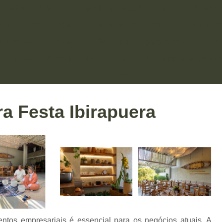
runchs
Buffet para confraternização de empresa
Buffets
ntrole para Ansiedade
Espaços para eventos
Locais pa
a eventos
Meditação
Restaurantes para eventos
Rest
Treinamento com Personal Trainer
Treinamentos Empres
Yoga
LOCAL PARA EVENTOS EMPRESARIAIS
RESERVA DE LO
a Festa Ibirapuera
ntos empresariais é essencial para os negócios atuais. A