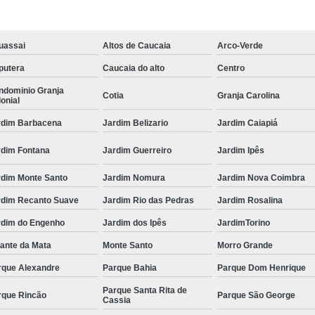
uassai
Altos de Caucaia
Arco-Verde
putera
Caucaia do alto
Centro
ndominio Granja
Cotia
Granja Carolina
onial
rdim Barbacena
Jardim Belizario
Jardim Caiapiá
rdim Fontana
Jardim Guerreiro
Jardim Ipês
rdim Monte Santo
Jardim Nomura
Jardim Nova Coimbra
rdim Recanto Suave
Jardim Rio das Pedras
Jardim Rosalina
rdim do Engenho
Jardim dos Ipês
JardimTorino
ante da Mata
Monte Santo
Morro Grande
rque Alexandre
Parque Bahia
Parque Dom Henrique
Parque Santa Rita de
rque Rincão
Parque São George
Cassia